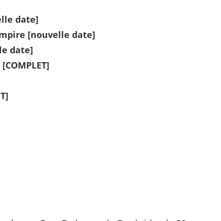
lle date]
mpire [nouvelle date]
le date]
l [COMPLET]
T]