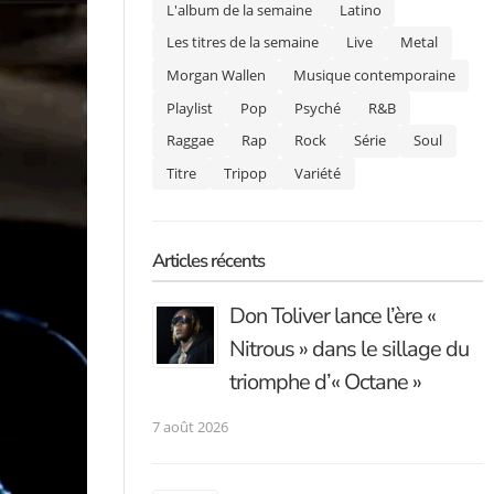
L'album de la semaine
Latino
Les titres de la semaine
Live
Metal
Morgan Wallen
Musique contemporaine
Playlist
Pop
Psyché
R&B
Raggae
Rap
Rock
Série
Soul
Titre
Tripop
Variété
Articles récents
Don Toliver lance l’ère «
Nitrous » dans le sillage du
triomphe d’« Octane »
7 août 2026