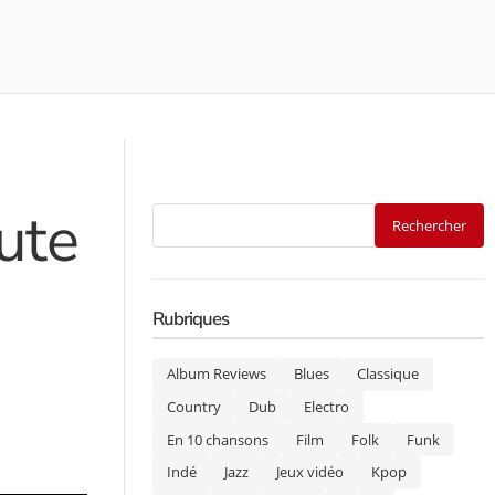
ute
Rubriques
Album Reviews
Blues
Classique
Country
Dub
Electro
En 10 chansons
Film
Folk
Funk
Indé
Jazz
Jeux vidéo
Kpop