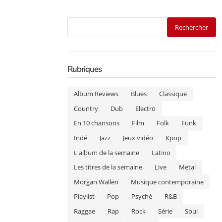
Rubriques
Album Reviews
Blues
Classique
Country
Dub
Electro
En 10 chansons
Film
Folk
Funk
Indé
Jazz
Jeux vidéo
Kpop
L'album de la semaine
Latino
Les titres de la semaine
Live
Metal
Morgan Wallen
Musique contemporaine
Playlist
Pop
Psyché
R&B
Raggae
Rap
Rock
Série
Soul