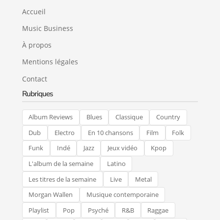
Accueil
Music Business
À propos
Mentions légales
Contact
Rubriques
Album Reviews
Blues
Classique
Country
Dub
Electro
En 10 chansons
Film
Folk
Funk
Indé
Jazz
Jeux vidéo
Kpop
L'album de la semaine
Latino
Les titres de la semaine
Live
Metal
Morgan Wallen
Musique contemporaine
Playlist
Pop
Psyché
R&B
Raggae