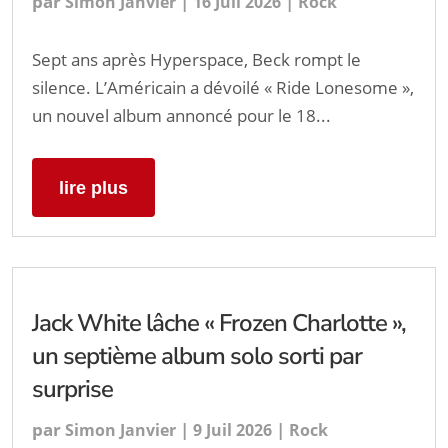
par
|
|
Simon Janvier
16 Juil 2026
Rock
Sept ans après Hyperspace, Beck rompt le
silence. L’Américain a dévoilé « Ride Lonesome »,
un nouvel album annoncé pour le 18...
lire plus
Jack White lâche « Frozen Charlotte »,
un septième album solo sorti par
surprise
par
|
|
Simon Janvier
9 Juil 2026
Rock