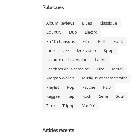
Rubriques
Album Reviews
Blues
Classique
Country
Dub
Electro
En 10 chansons
Film
Folk
Funk
Indé
Jazz
Jeux vidéo
Kpop
L'album de la semaine
Latino
Les titres de la semaine
Live
Metal
Morgan Wallen
Musique contemporaine
Playlist
Pop
Psyché
R&B
Raggae
Rap
Rock
Série
Soul
Titre
Tripop
Variété
Articles récents