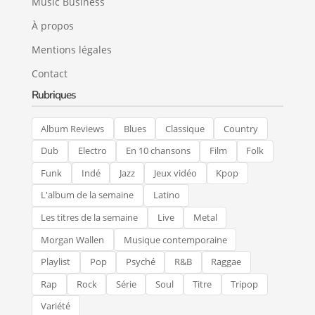
Music Business
À propos
Mentions légales
Contact
Rubriques
Album Reviews
Blues
Classique
Country
Dub
Electro
En 10 chansons
Film
Folk
Funk
Indé
Jazz
Jeux vidéo
Kpop
L'album de la semaine
Latino
Les titres de la semaine
Live
Metal
Morgan Wallen
Musique contemporaine
Playlist
Pop
Psyché
R&B
Raggae
Rap
Rock
Série
Soul
Titre
Tripop
Variété