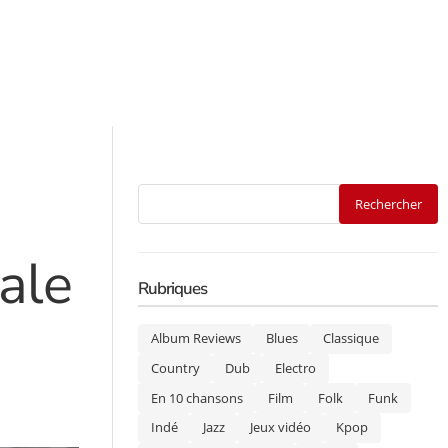
ale
Rubriques
Album Reviews
Blues
Classique
Country
Dub
Electro
En 10 chansons
Film
Folk
Funk
Indé
Jazz
Jeux vidéo
Kpop