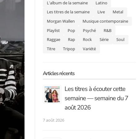
L'album de la semaine
Latino
Les titres de la semaine
Live
Metal
Morgan Wallen
Musique contemporaine
Playlist
Pop
Psyché
R&B
Raggae
Rap
Rock
Série
Soul
Titre
Tripop
Variété
Articles récents
Les titres à écouter cette
semaine — semaine du 7
août 2026
7 août 2026