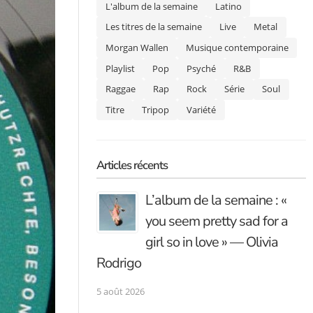
L'album de la semaine
Latino
Les titres de la semaine
Live
Metal
Morgan Wallen
Musique contemporaine
Playlist
Pop
Psyché
R&B
Raggae
Rap
Rock
Série
Soul
Titre
Tripop
Variété
Articles récents
L’album de la semaine : «
you seem pretty sad for a
girl so in love » — Olivia
Rodrigo
5 août 2026