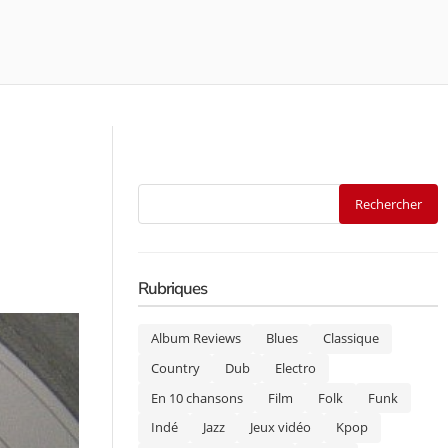
Rubriques
Album Reviews
Blues
Classique
Country
Dub
Electro
En 10 chansons
Film
Folk
Funk
Indé
Jazz
Jeux vidéo
Kpop