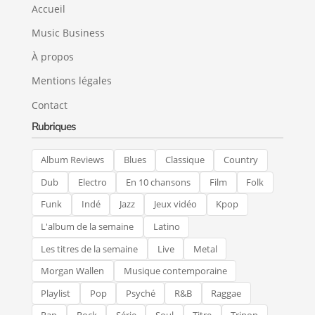
Accueil
Music Business
À propos
Mentions légales
Contact
Rubriques
Album Reviews
Blues
Classique
Country
Dub
Electro
En 10 chansons
Film
Folk
Funk
Indé
Jazz
Jeux vidéo
Kpop
L'album de la semaine
Latino
Les titres de la semaine
Live
Metal
Morgan Wallen
Musique contemporaine
Playlist
Pop
Psyché
R&B
Raggae