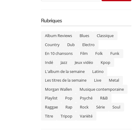
Rubriques
Album Reviews
Blues
Classique
Country
Dub
Electro
En 10 chansons
Film
Folk
Funk
Indé
Jazz
Jeux vidéo
Kpop
L'album de la semaine
Latino
Les titres de la semaine
Live
Metal
Morgan Wallen
Musique contemporaine
Playlist
Pop
Psyché
R&B
Raggae
Rap
Rock
Série
Soul
Titre
Tripop
Variété