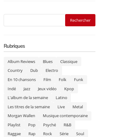
Rubriques
Album Reviews
Blues
Classique
Country
Dub
Electro
En 10 chansons
Film
Folk
Funk
Indé
Jazz
Jeux vidéo
Kpop
L'album de la semaine
Latino
Les titres de la semaine
Live
Metal
Morgan Wallen
Musique contemporaine
Playlist
Pop
Psyché
R&B
Raggae
Rap
Rock
Série
Soul