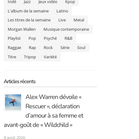
Indé
Jazz
Jeux vidéo
Kpop
L'album de la semaine
Latino
Les titres de la semaine
Live
Metal
Morgan Wallen
Musique contemporaine
Playlist
Pop
Psyché
R&B
Raggae
Rap
Rock
Série
Soul
Titre
Tripop
Variété
Articles récents
Alex Warren dévoile «
Rescuer », déclaration
d’amour à sa femme et
avant-goût de « Wildchild »
8 août 2026